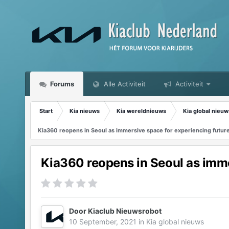
Forums
Alle Activiteit
Activiteit
Start
Kia nieuws
Kia wereldnieuws
Kia global nieuw
Kia360 reopens in Seoul as immersive space for experiencing future m
Kia360 reopens in Seoul as immer
Door
Kiaclub Nieuwsrobot
10 September, 2021
in
Kia global nieuws