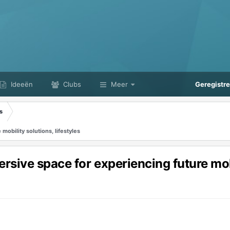
Ideeën
Clubs
Meer
Geregistr
s
obility solutions, lifestyles
sive space for experiencing future mobil