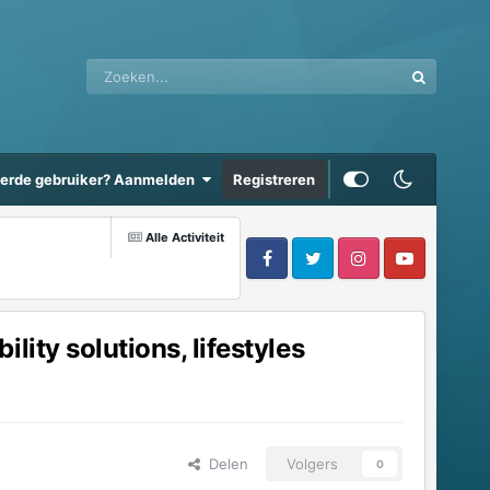
eerde gebruiker? Aanmelden
Registreren
Alle Activiteit
ity solutions, lifestyles
Delen
Volgers
0