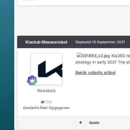
Kiaclub Nieuwsrobot
Geplaatst
10 September, 2021
Kia360 re
strategy in early 2021 The sty
Bekijk volledig artikel
Newsbots
7,1k
Geslacht:
Niet Opgegeven
Quote