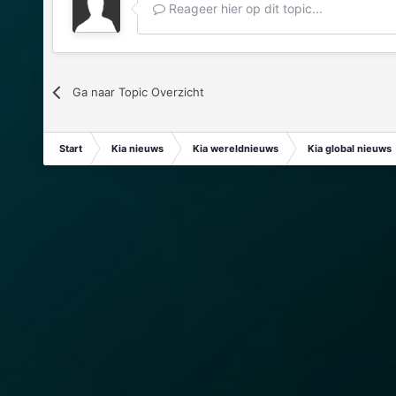
Reageer hier op dit topic...
Ga naar Topic Overzicht
Start
Kia nieuws
Kia wereldnieuws
Kia global nieuws