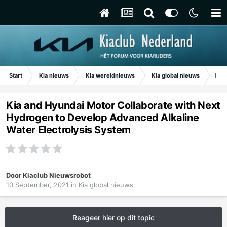
Start
Kia nieuws
Kia wereldnieuws
Kia global nieuws
Kia 
Kia and Hyundai Motor Collaborate with Next
Hydrogen to Develop Advanced Alkaline
Water Electrolysis System
Door
Kiaclub Nieuwsrobot
10 September, 2021
in
Kia global nieuws
Reageer hier op dit topic