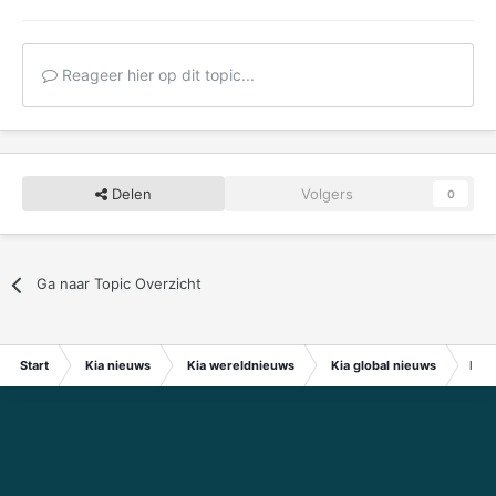
Reageer hier op dit topic...
Delen
Volgers
0
Ga naar Topic Overzicht
Start
Kia nieuws
Kia wereldnieuws
Kia global nieuws
Kia 