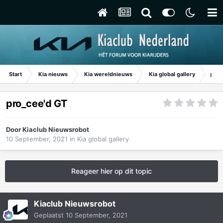
Start
Kia nieuws
Kia wereldnieuws
Kia global gallery
pro_
pro_cee'd GT
Door
Kiaclub Nieuwsrobot
10 September, 2021
in
Kia global gallery
Reageer hier op dit topic
Kiaclub Nieuwsrobot
Geplaatst
10 September, 2021