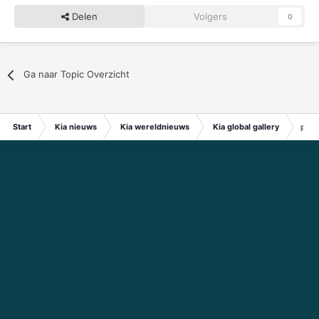
Delen
Volgers
0
Ga naar Topic Overzicht
Start
Kia nieuws
Kia wereldnieuws
Kia global gallery
pro_