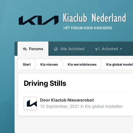
Forums
Alle Activiteit
Activiteit
Start
Kia nieuws
Kia wereldnieuws
Kia global model
Driving Stills
Door
Kiaclub Nieuwsrobot
10 September, 2021
in
Kia global modellen