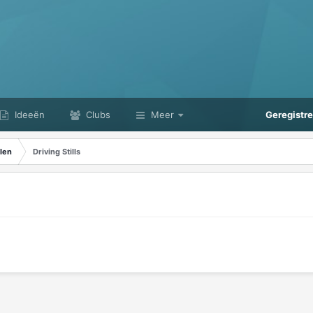
Ideeën
Clubs
Meer
Geregistr
len
Driving Stills