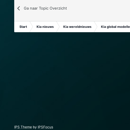
Ga naar Topic Overzicht
Start
Kia nieuws
Kia wereldnieuws
Kia global modell
IPS Theme
by
IPSFocus