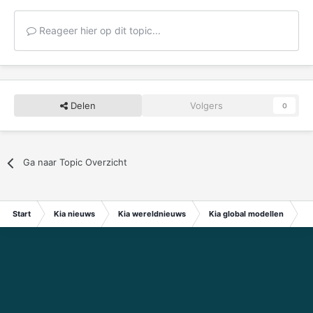
Reageer hier op dit topic...
Delen
Volgers
0
Ga naar Topic Overzicht
Start
Kia nieuws
Kia wereldnieuws
Kia global modellen
Ki