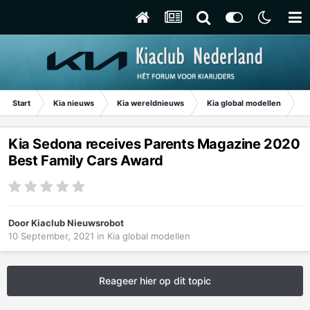
Start
Kia nieuws
Kia wereldnieuws
Kia global modellen
Ki
Kia Sedona receives Parents Magazine 2020
Best Family Cars Award
Door
Kiaclub Nieuwsrobot
10 September, 2021
in
Kia global modellen
Reageer hier op dit topic