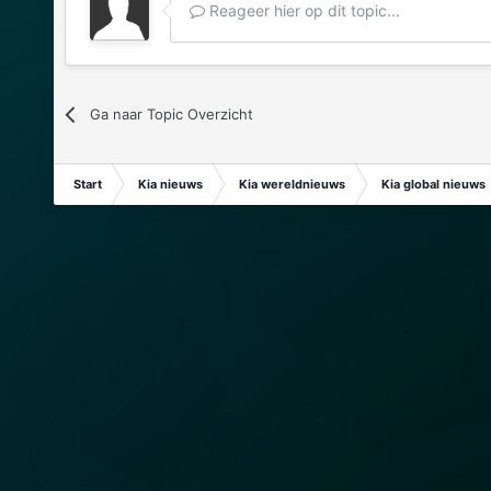
Reageer hier op dit topic...
Ga naar Topic Overzicht
Start
Kia nieuws
Kia wereldnieuws
Kia global nieuws