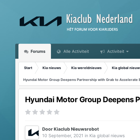
Forums
Alle Activiteit
Activiteit
Start
Kia nieuws
Kia wereldnieuws
Kia global nieuw
Hyundai Motor Group Deepens Partnership with Grab to Accelerate E
Hyundai Motor Group Deepens Pa
Door
Kiaclub Nieuwsrobot
10 September, 2021
in
Kia global nieuws