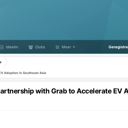
Ideeën
Clubs
Meer
Geregistr
s
V Adoption in Southeast Asia
rtnership with Grab to Accelerate EV A