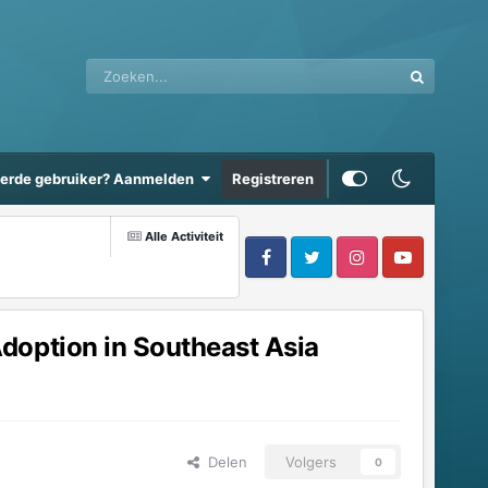
eerde gebruiker? Aanmelden
Registreren
Alle Activiteit
doption in Southeast Asia
Delen
Volgers
0