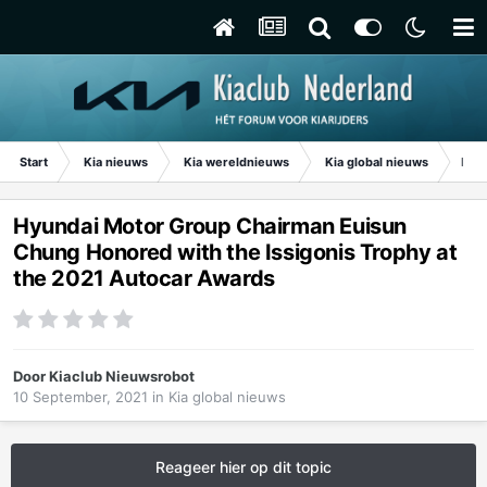
Start
Kia nieuws
Kia wereldnieuws
Kia global nieuws
Hyun
Hyundai Motor Group Chairman Euisun
Chung Honored with the Issigonis Trophy at
the 2021 Autocar Awards
Door
Kiaclub Nieuwsrobot
10 September, 2021
in
Kia global nieuws
Reageer hier op dit topic