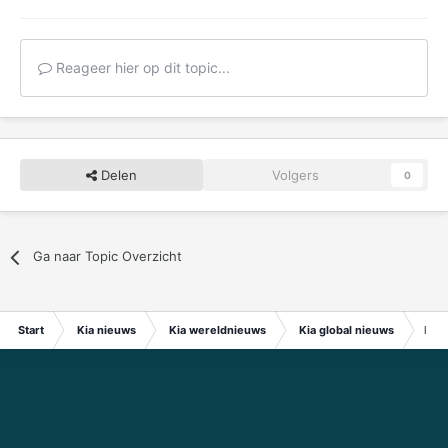
Reageer hier op dit topic...
Delen
Volgers
0
Ga naar Topic Overzicht
Start
Kia nieuws
Kia wereldnieuws
Kia global nieuws
Hyun