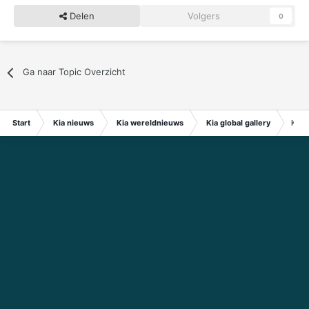
Delen
Volgers
0
Ga naar Topic Overzicht
Start
Kia nieuws
Kia wereldnieuws
Kia global gallery
K90