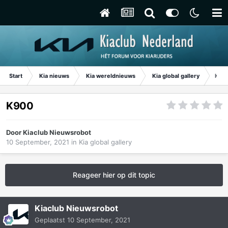
Start
Kia nieuws
Kia wereldnieuws
Kia global gallery
K90
K900
Door
Kiaclub Nieuwsrobot
10 September, 2021
in
Kia global gallery
Reageer hier op dit topic
Kiaclub Nieuwsrobot
Geplaatst
10 September, 2021