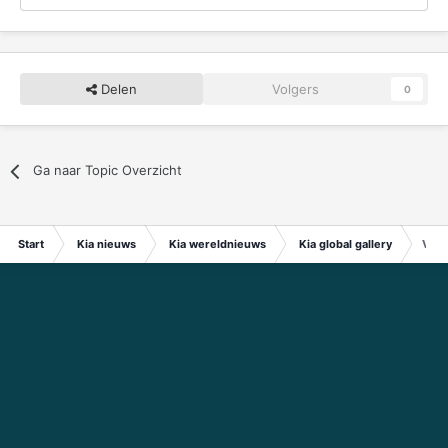
Delen
Volgers
0
Ga naar Topic Overzicht
Start
Kia nieuws
Kia wereldnieuws
Kia global gallery
Ven