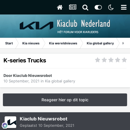
Start
Kia nieuws
Kia wereldnieuws
Kia global gallery
K-se
K-series Trucks
Door
Kiaclub Nieuwsrobot
10 September, 2021
in
Kia global gallery
Reageer hier op dit topic
Kiaclub Nieuwsrobot
Geplaatst
10 September, 2021