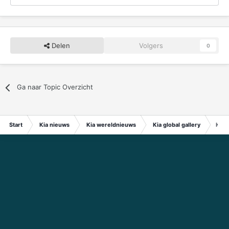
Delen
Volgers
0
Ga naar Topic Overzicht
Start
Kia nieuws
Kia wereldnieuws
Kia global gallery
K-se