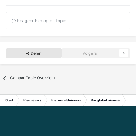
Reageer hier op dit topic...
Delen
Volgers
0
Ga naar Topic Overzicht
Start
Kia nieuws
Kia wereldnieuws
Kia global nieuws
Kia 