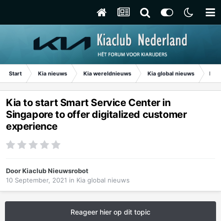
Start
Kia nieuws
Kia wereldnieuws
Kia global nieuws
Kia 
Kia to start Smart Service Center in
Singapore to offer digitalized customer
experience
Door
Kiaclub Nieuwsrobot
10 September, 2021
in
Kia global nieuws
Reageer hier op dit topic