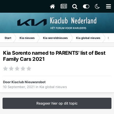
Start
Kia nieuws
Kia wereldnieuws
Kia global nieuws
Kia 
Kia Sorento named to PARENTS' list of Best
Family Cars 2021
Door
Kiaclub Nieuwsrobot
10 September, 2021
in
Kia global nieuws
Reageer hier op dit topic