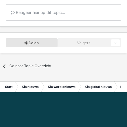
Reageer hier op dit topic...
Delen
Volgers
0
Ga naar Topic Overzicht
Start
Kia nieuws
Kia wereldnieuws
Kia global nieuws
Kia 