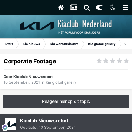
Start
Kia nieuws
Kia wereldnieuws
Kia global gallery
Corp
Corporate Footage
Door
Kiaclub Nieuwsrobot
10 September, 2021
in
Kia global gallery
Reageer hier op dit topic
Kiaclub Nieuwsrobot
Geplaatst
10 September, 2021