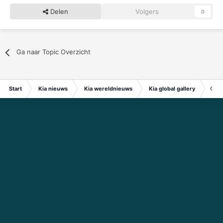
Delen
Volgers
0
Ga naar Topic Overzicht
Start
Kia nieuws
Kia wereldnieuws
Kia global gallery
Corp