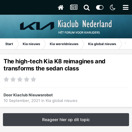
Start
Kia nieuws
Kia wereldnieuws
Kia global nieuws
The 
The high-tech Kia K8 reimagines and
transforms the sedan class
Door
Kiaclub Nieuwsrobot
10 September, 2021
in
Kia global nieuws
Reageer hier op dit topic