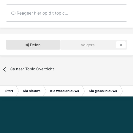
Reageer hier op dit topic...
Delen
Volgers
0
Ga naar Topic Overzicht
Start
Kia nieuws
Kia wereldnieuws
Kia global nieuws
The 