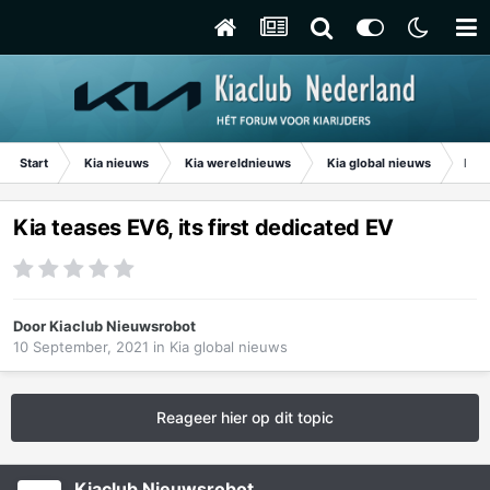
Start
Kia nieuws
Kia wereldnieuws
Kia global nieuws
Kia 
Kia teases EV6, its first dedicated EV
Door
Kiaclub Nieuwsrobot
10 September, 2021
in
Kia global nieuws
Reageer hier op dit topic
Kiaclub Nieuwsrobot