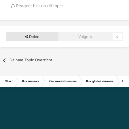
Reageer hier op dit topic...
Delen
Volgers
0
Ga naar Topic Overzicht
Start
Kia nieuws
Kia wereldnieuws
Kia global nieuws
Kia 