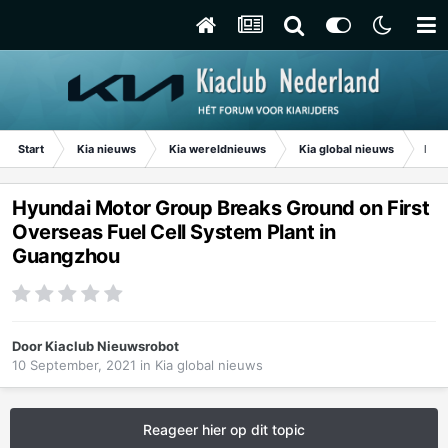
Start
Kia nieuws
Kia wereldnieuws
Kia global nieuws
Hyun
Hyundai Motor Group Breaks Ground on First
Overseas Fuel Cell System Plant in
Guangzhou
Door
Kiaclub Nieuwsrobot
10 September, 2021
in
Kia global nieuws
Reageer hier op dit topic