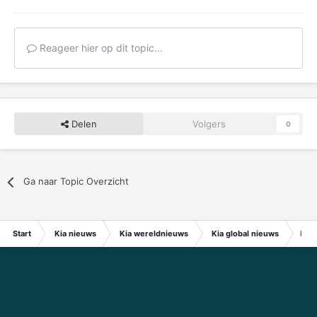
Reageer hier op dit topic...
Delen
Volgers
0
Ga naar Topic Overzicht
Start
Kia nieuws
Kia wereldnieuws
Kia global nieuws
Hyun