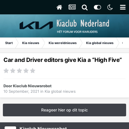
Start
Kia nieuws
Kia wereldnieuws
Kia global nieuws
Car 
Car and Driver editors give Kia a “High Five”
Door
Kiaclub Nieuwsrobot
10 September, 2021
in
Kia global nieuws
Reageer hier op dit topic
Kiaclub Nieuwsrobot