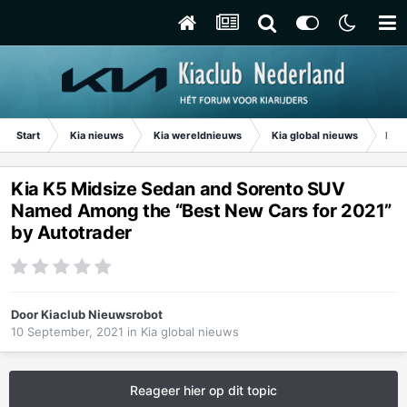
Start
Kia nieuws
Kia wereldnieuws
Kia global nieuws
Kia 
Kia K5 Midsize Sedan and Sorento SUV
Named Among the “Best New Cars for 2021”
by Autotrader
Door
Kiaclub Nieuwsrobot
10 September, 2021
in
Kia global nieuws
Reageer hier op dit topic