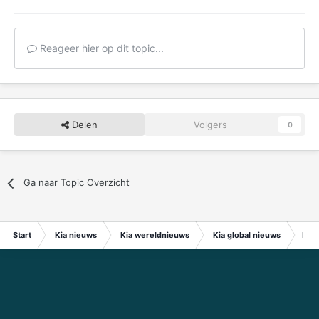
Reageer hier op dit topic...
Delen
Volgers
0
Ga naar Topic Overzicht
Start
Kia nieuws
Kia wereldnieuws
Kia global nieuws
Kia 