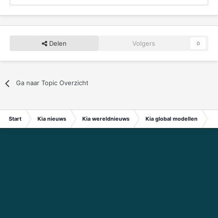
Delen
Volgers
0
Ga naar Topic Overzicht
Start
Kia nieuws
Kia wereldnieuws
Kia global modellen
Se