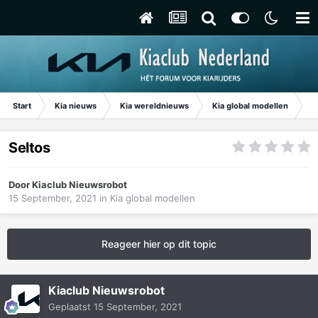
Start
Kia nieuws
Kia wereldnieuws
Kia global modellen
Se
Seltos
Door
Kiaclub Nieuwsrobot
15 September, 2021
in
Kia global modellen
Reageer hier op dit topic
Kiaclub Nieuwsrobot
Geplaatst
15 September, 2021