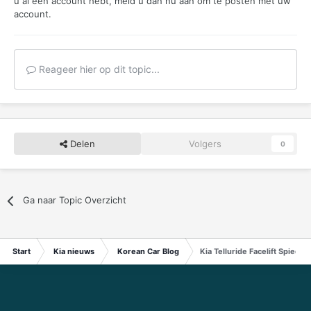
u al een account hebt,
meld u dan nu aan
om te posten met uw
account.
Reageer hier op dit topic...
Delen
Volgers
0
Ga naar Topic Overzicht
Start
Kia nieuws
Korean Car Blog
Kia Telluride Facelift Spied o