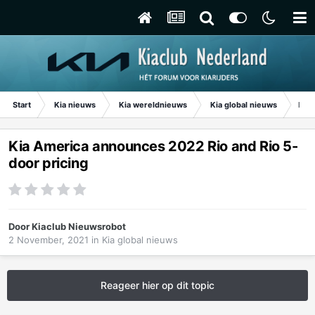
Start
Kia nieuws
Kia wereldnieuws
Kia global nieuws
Kia 
Kia America announces 2022 Rio and Rio 5-
door pricing
Door
Kiaclub Nieuwsrobot
2 November, 2021
in
Kia global nieuws
Reageer hier op dit topic