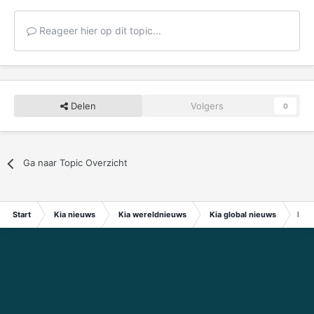
Reageer hier op dit topic...
Delen
Volgers
0
Ga naar Topic Overzicht
Start
Kia nieuws
Kia wereldnieuws
Kia global nieuws
Kia 