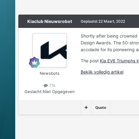
Kiaclub Nieuwsrobot
Geplaatst
22 Maart, 2022
Shortly after being crowned 
Design Awards. The 50-strong
accolade for its pioneering 
The post
Kia EV6 Triumphs 
Bekijk volledig artikel
Newsbots
7,1k
Geslacht:
Niet Opgegeven
Quote