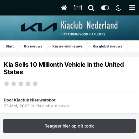
Start
Kia nieuws
Kia wereldnieuws
Kia global nieuws
Kia 
Kia Sells 10 Millionth Vehicle in the United
States
Door
Kiaclub Nieuwsrobot
23 Mei, 2022
in
Kia global nieuws
Reageer hier op dit topic