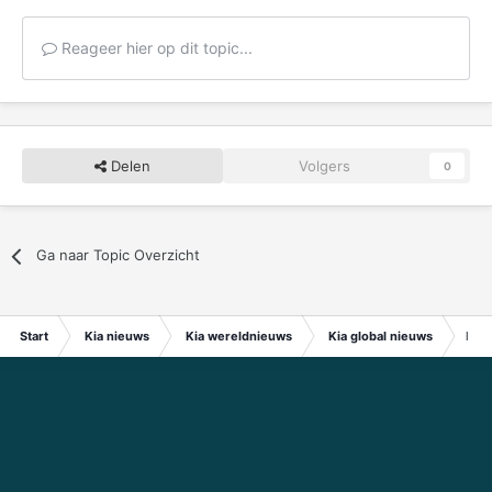
Reageer hier op dit topic...
Delen
Volgers
0
Ga naar Topic Overzicht
Start
Kia nieuws
Kia wereldnieuws
Kia global nieuws
Kia 