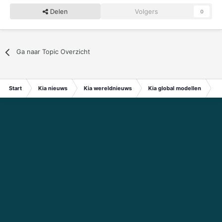
Delen
Volgers
0
Ga naar Topic Overzicht
Start
Kia nieuws
Kia wereldnieuws
Kia global modellen
In