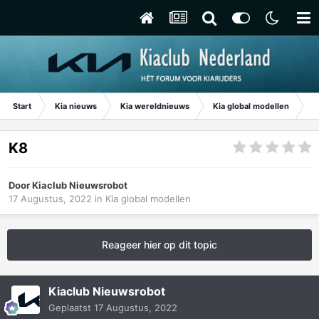
Start
Kia nieuws
Kia wereldnieuws
Kia global modellen
K
K8
Door
Kiaclub Nieuwsrobot
17 Augustus, 2022
in
Kia global modellen
Reageer hier op dit topic
Kiaclub Nieuwsrobot
Geplaatst
17 Augustus, 2022