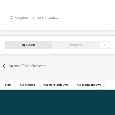
Reageer hier op dit topic...
Delen
Volgers
0
Ga naar Topic Overzicht
Start
Kia nieuws
Kia wereldnieuws
Kia global nieuws
Hyun