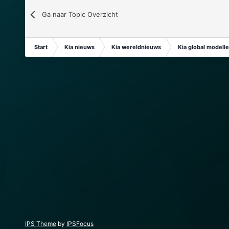
Ga naar Topic Overzicht
Start
Kia nieuws
Kia wereldnieuws
Kia global modell
IPS Theme
by
IPSFocus