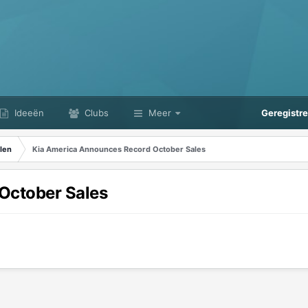
Ideeën
Clubs
Meer
Geregistr
len
Kia America Announces Record October Sales
October Sales