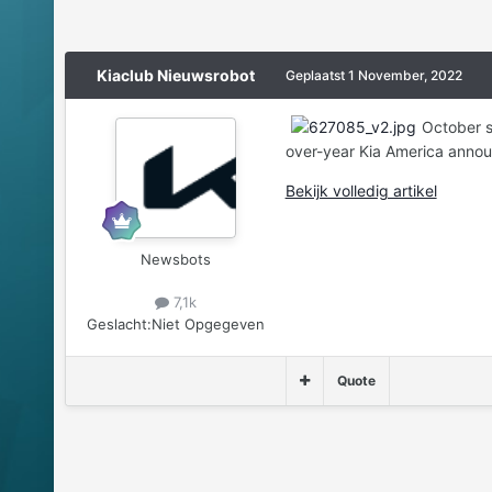
Kiaclub Nieuwsrobot
Geplaatst
1 November, 2022
October s
over-year Kia America annou
Bekijk volledig artikel
Newsbots
7,1k
Geslacht:
Niet Opgegeven
Quote