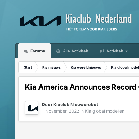
Forums
Alle Activiteit
Activiteit
Start
Kia nieuws
Kia wereldnieuws
Kia global model
Kia America Announces Record 
Door
Kiaclub Nieuwsrobot
1 November, 2022
in
Kia global modellen