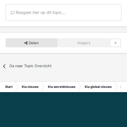
Reageer hier op dit topic...
Delen
Volgers
0
Ga naar Topic Overzicht
Start
Kia nieuws
Kia wereldnieuws
Kia global nieuws
2023