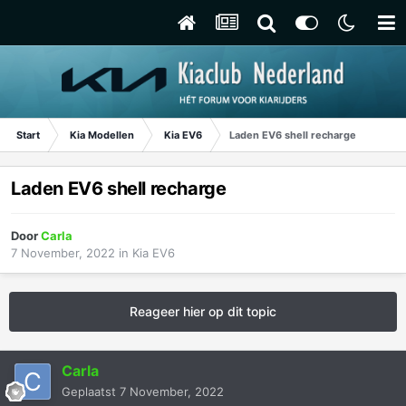
Start
Kia Modellen
Kia EV6
Laden EV6 shell recharge
Laden EV6 shell recharge
Door
Carla
7 November, 2022
in
Kia EV6
Reageer hier op dit topic
Carla
Geplaatst
7 November, 2022