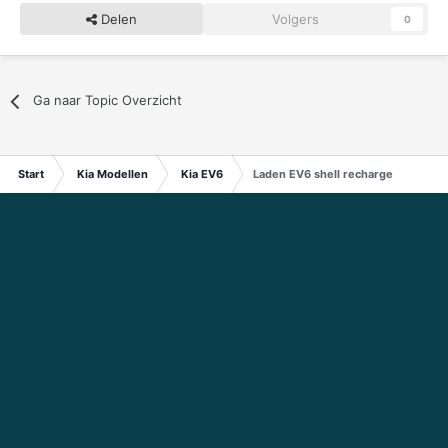
Delen
Volgers
0
Ga naar Topic Overzicht
Start
Kia Modellen
Kia EV6
Laden EV6 shell recharge