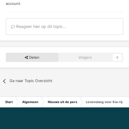
account.
Reageer hier op dit topic...
Delen
Volgers
0
Ga naar Topic Overzicht
Start
Algemeen
Nieuws uit de pers
Levenslang voor Kia-rijder