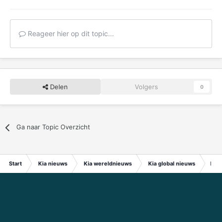
Reageer hier op dit topic...
Delen
Volgers
0
Ga naar Topic Overzicht
Start
Kia nieuws
Kia wereldnieuws
Kia global nieuws
Kia 