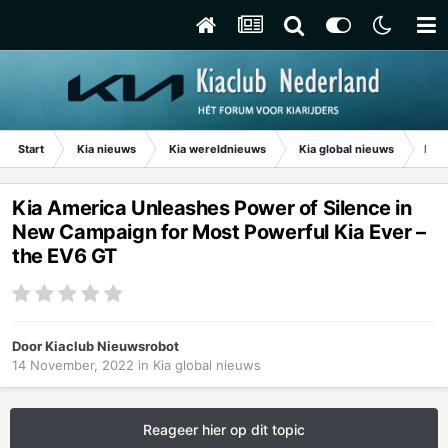
Start
Kia nieuws
Kia wereldnieuws
Kia global nieuws
Kia 
Kia America Unleashes Power of Silence in
New Campaign for Most Powerful Kia Ever –
the EV6 GT
Door
Kiaclub Nieuwsrobot
14 November, 2022
in
Kia global nieuws
Reageer hier op dit topic