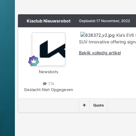
Kiaclub Nieuwsrobot
Geplaatst
17 November, 2022
Kia’s EV6
SUV Innovative offering signa
Bekijk volledig artikel
Newsbots
7,1k
Geslacht:
Niet Opgegeven
Quote