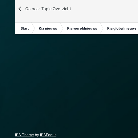
Ga naar Topic Overzicht
Start
Kia nieuws
Kia wereldnieuws
Kia global nieuws
IPS Theme
by
IPSFocus