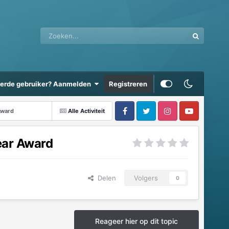
eerde gebruiker? Aanmelden
Registreren
Award
Alle Activiteit
ear Award
Delen
Volgers
0
Reageer hier op dit topic