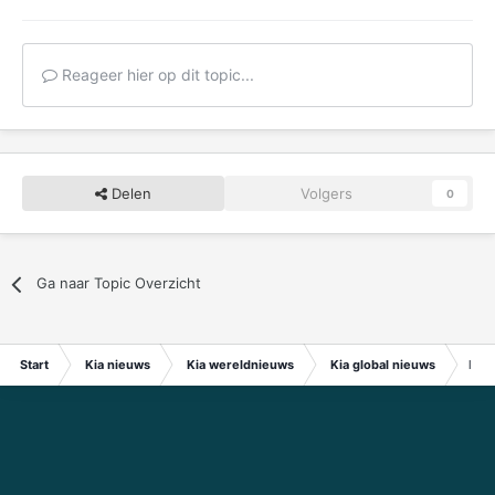
Reageer hier op dit topic...
Delen
Volgers
0
Ga naar Topic Overzicht
Start
Kia nieuws
Kia wereldnieuws
Kia global nieuws
Hyun