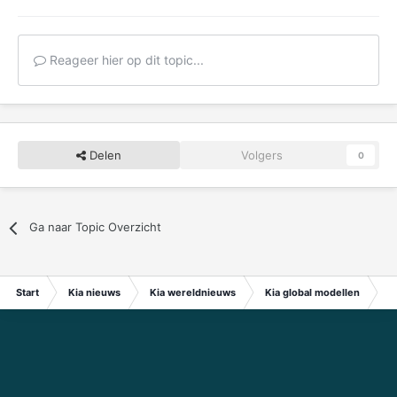
Reageer hier op dit topic...
Delen
Volgers
0
Ga naar Topic Overzicht
Start
Kia nieuws
Kia wereldnieuws
Kia global modellen
Ki