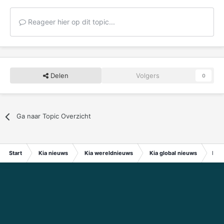
Reageer hier op dit topic...
Delen
Volgers
0
Ga naar Topic Overzicht
Start
Kia nieuws
Kia wereldnieuws
Kia global nieuws
Hyu