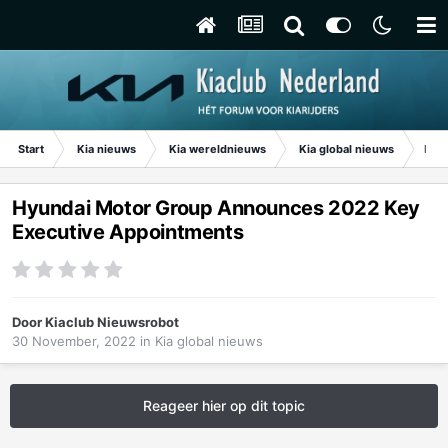
Start
Kia nieuws
Kia wereldnieuws
Kia global nieuws
Hyu
Hyundai Motor Group Announces 2022 Key
Executive Appointments
Door
Kiaclub Nieuwsrobot
30 November, 2022
in
Kia global nieuws
Reageer hier op dit topic