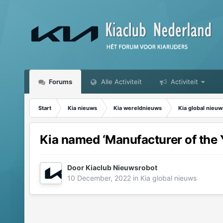
Forums
Alle Activiteit
Activiteit
Start
Kia nieuws
Kia wereldnieuws
Kia global nieuw
Kia named ‘Manufacturer of the
Door
Kiaclub Nieuwsrobot
10 December, 2022
in
Kia global nieuws