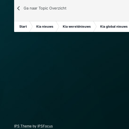
Ga naar Topic Overzicht
Start
Kia nieuws
Kia wereldnieuws
Kia global nieuws
IPS Theme
by
IPSFocus