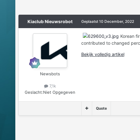
Kiaclub Nieuwsrobot
Geplaatst
10 December, 2022
Korean fi
contributed to changed perce
Bekijk volledig artikel
Newsbots
7,1k
Geslacht:
Niet Opgegeven
Quote