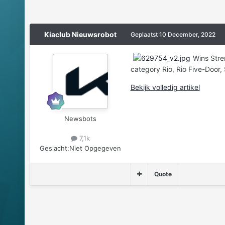
Kiaclub Nieuwsrobot
Geplaatst
10 December, 2022
Wins Stre
category Rio, Rio Five-Door,
Bekijk volledig artikel
Newsbots
7,1k
Geslacht:
Niet Opgegeven
Quote