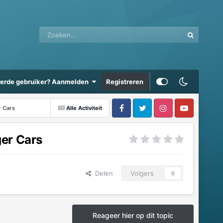
eerde gebruiker? Aanmelden
Registreren
r Cars
Alle Activiteit
ger Cars
Delen
Volgers
0
Reageer hier op dit topic