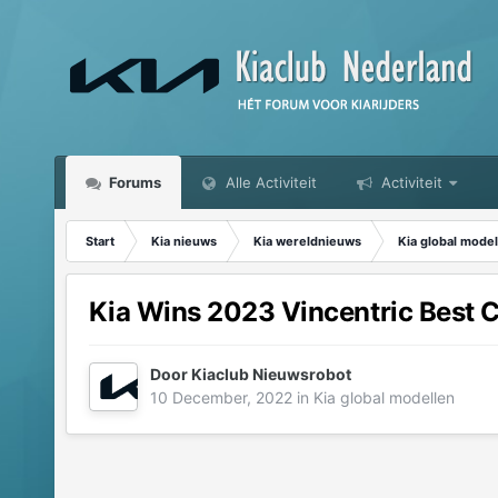
Forums
Alle Activiteit
Activiteit
Start
Kia nieuws
Kia wereldnieuws
Kia global model
Kia Wins 2023 Vincentric Best 
Door
Kiaclub Nieuwsrobot
10 December, 2022
in
Kia global modellen