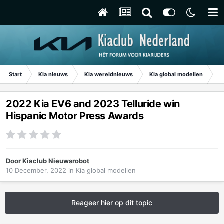
Start
Kia nieuws
Kia wereldnieuws
Kia global modellen
20
2022 Kia EV6 and 2023 Telluride win
Hispanic Motor Press Awards
Door
Kiaclub Nieuwsrobot
10 December, 2022
in
Kia global modellen
Reageer hier op dit topic