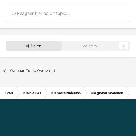
Reageer hier op dit topic...
Delen
Volgers
0
Ga naar Topic Overzicht
Start
Kia nieuws
Kia wereldnieuws
Kia global modellen
20