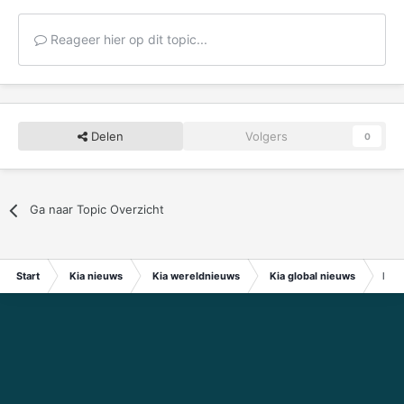
Reageer hier op dit topic...
Delen
Volgers
0
Ga naar Topic Overzicht
Start
Kia nieuws
Kia wereldnieuws
Kia global nieuws
Kia 