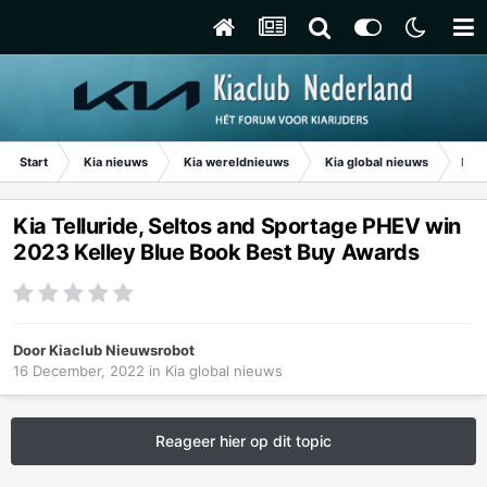
Start
Kia nieuws
Kia wereldnieuws
Kia global nieuws
Kia 
Kia Telluride, Seltos and Sportage PHEV win
2023 Kelley Blue Book Best Buy Awards
Door
Kiaclub Nieuwsrobot
16 December, 2022
in
Kia global nieuws
Reageer hier op dit topic