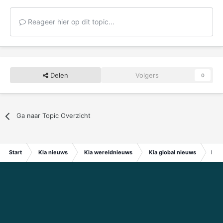
Reageer hier op dit topic...
Delen
Volgers
0
Ga naar Topic Overzicht
Start
Kia nieuws
Kia wereldnieuws
Kia global nieuws
Hyu