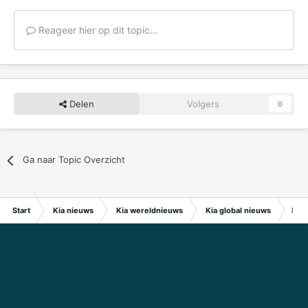
Reageer hier op dit topic...
Delen
Volgers
0
Ga naar Topic Overzicht
Start
Kia nieuws
Kia wereldnieuws
Kia global nieuws
Kari