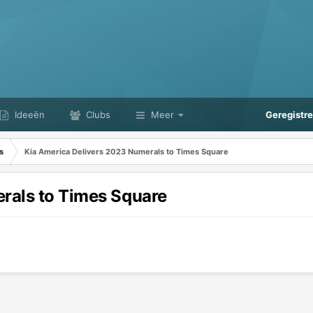
Ideeën
Clubs
Meer
Geregistr
s
Kia America Delivers 2023 Numerals to Times Square
rals to Times Square