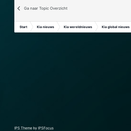
Ga naar Topic Overzicht
Start
Kia nieuws
Kia wereldnieuws
Kia global nieuws
IPS Theme
by
IPSFocus