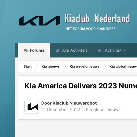
Forums
Alle Activiteit
Activiteit
Start
Kia nieuws
Kia wereldnieuws
Kia global nieuw
Kia America Delivers 2023 Nume
Door
Kiaclub Nieuwsrobot
21 December, 2022
in
Kia global nieuws