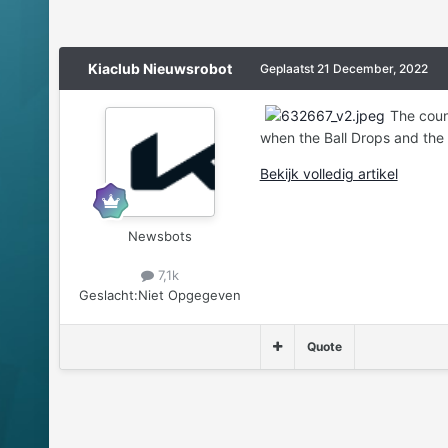
Kiaclub Nieuwsrobot
Geplaatst
21 December, 2022
The coun
when the Ball Drops and the 
Bekijk volledig artikel
Newsbots
7,1k
Geslacht:
Niet Opgegeven
Quote