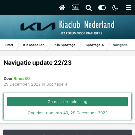
Start
Kia Modellen
Kia Sportage
Sportage 4
Navigatie up
Navigatie update 22/23
Door
Rinus30
29 December, 2022
in
Sportage 4
Ga naar de oplossing
Opgelost door xtra40,
29 December, 2022