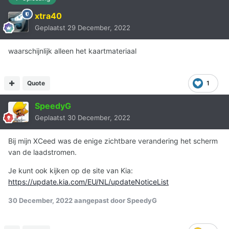
xtra40
Geplaatst
29 December, 2022
waarschijnlijk alleen het kaartmateriaal
Quote
1
SpeedyG
Geplaatst
30 December, 2022
Bij mijn XCeed was de enige zichtbare verandering het scherm
van de laadstromen.
Je kunt ook kijken op de site van Kia:
https://update.kia.com/EU/NL/updateNoticeList
30 December, 2022
aangepast door SpeedyG