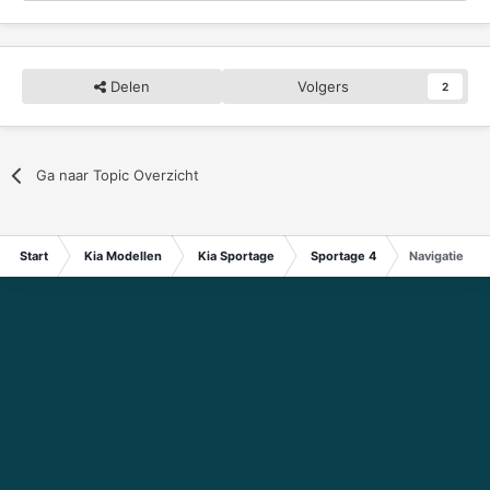
Delen
Volgers
2
Ga naar Topic Overzicht
Start
Kia Modellen
Kia Sportage
Sportage 4
Navigatie up