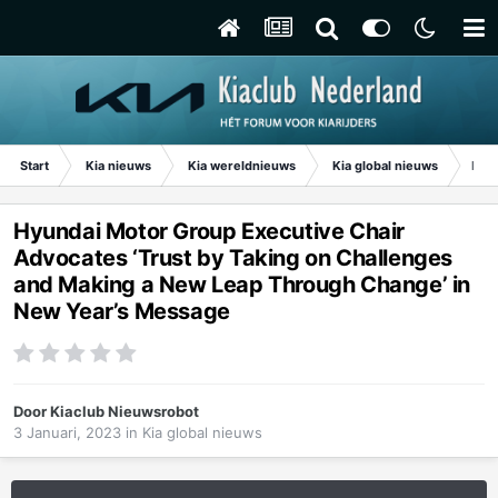
Start
Kia nieuws
Kia wereldnieuws
Kia global nieuws
Hyun
Hyundai Motor Group Executive Chair
Advocates ‘Trust by Taking on Challenges
and Making a New Leap Through Change’ in
New Year’s Message
Door
Kiaclub Nieuwsrobot
3 Januari, 2023
in
Kia global nieuws