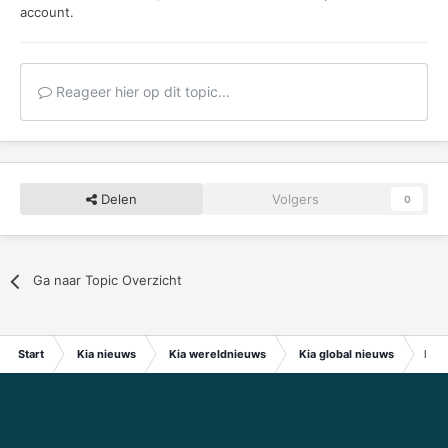
account.
Reageer hier op dit topic...
Delen
Volgers
0
Ga naar Topic Overzicht
Start
Kia nieuws
Kia wereldnieuws
Kia global nieuws
Hyun