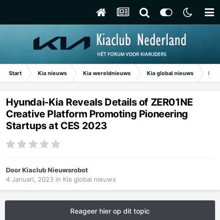
Start
Kia nieuws
Kia wereldnieuws
Kia global nieuws
Hyun
Hyundai-Kia Reveals Details of ZER01NE
Creative Platform Promoting Pioneering
Startups at CES 2023
Door
Kiaclub Nieuwsrobot
4 Januari, 2023
in
Kia global nieuws
Reageer hier op dit topic