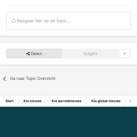
Reageer hier op dit topic...
Delen
Volgers
0
Ga naar Topic Overzicht
Start
Kia nieuws
Kia wereldnieuws
Kia global nieuws
Hyun