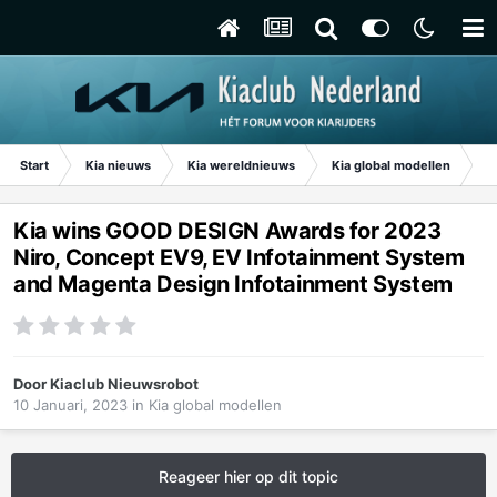
Start
Kia nieuws
Kia wereldnieuws
Kia global modellen
Ki
Kia wins GOOD DESIGN Awards for 2023
Niro, Concept EV9, EV Infotainment System
and Magenta Design Infotainment System
Door
Kiaclub Nieuwsrobot
10 Januari, 2023
in
Kia global modellen
Reageer hier op dit topic