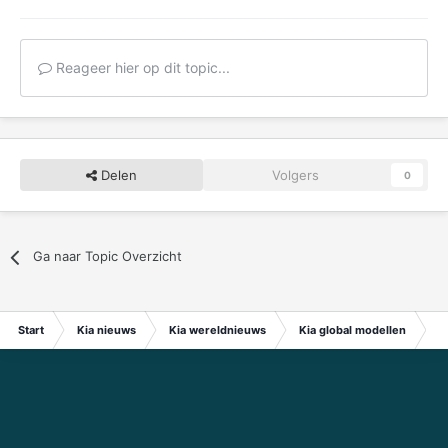
Reageer hier op dit topic...
Delen
Volgers
0
Ga naar Topic Overzicht
Start
Kia nieuws
Kia wereldnieuws
Kia global modellen
Ki