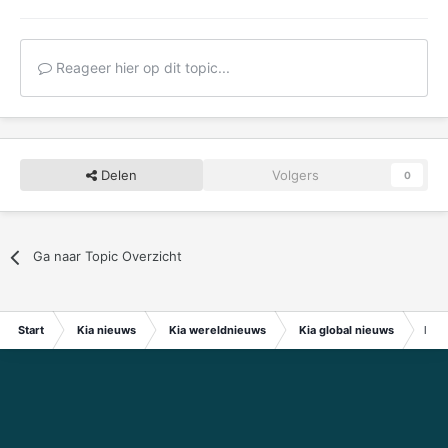
Reageer hier op dit topic...
Delen
Volgers
0
Ga naar Topic Overzicht
Start
Kia nieuws
Kia wereldnieuws
Kia global nieuws
Hyun