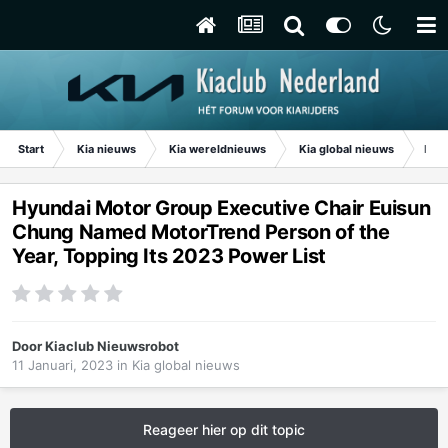
Start
Kia nieuws
Kia wereldnieuws
Kia global nieuws
Hyun
Hyundai Motor Group Executive Chair Euisun
Chung Named MotorTrend Person of the
Year, Topping Its 2023 Power List
Door
Kiaclub Nieuwsrobot
11 Januari, 2023
in
Kia global nieuws
Reageer hier op dit topic