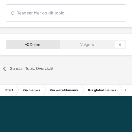
Reageer hier op dit topic...
Delen
Volgers
0
Ga naar Topic Overzicht
Start
Kia nieuws
Kia wereldnieuws
Kia global nieuws
Kia 