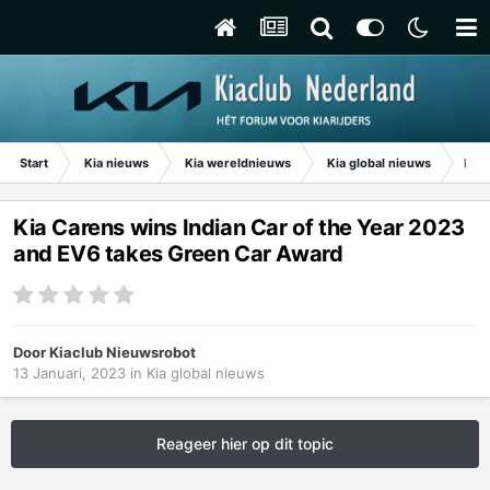
Start
Kia nieuws
Kia wereldnieuws
Kia global nieuws
Kia 
Kia Carens wins Indian Car of the Year 2023
and EV6 takes Green Car Award
Door
Kiaclub Nieuwsrobot
13 Januari, 2023
in
Kia global nieuws
Reageer hier op dit topic