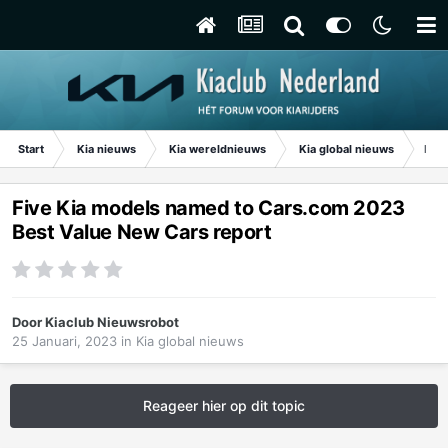
Start
Kia nieuws
Kia wereldnieuws
Kia global nieuws
Five
Five Kia models named to Cars.com 2023
Best Value New Cars report
Door
Kiaclub Nieuwsrobot
25 Januari, 2023
in
Kia global nieuws
Reageer hier op dit topic