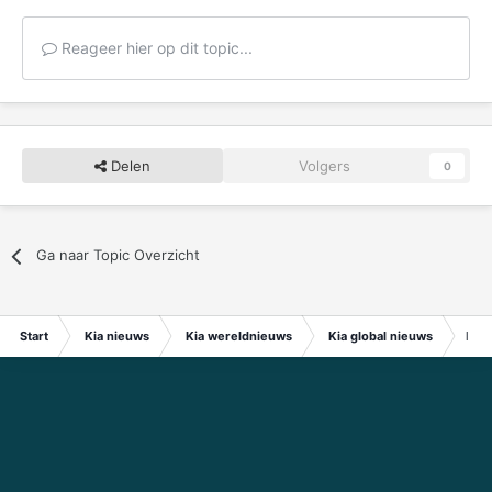
Reageer hier op dit topic...
Delen
Volgers
0
Ga naar Topic Overzicht
Start
Kia nieuws
Kia wereldnieuws
Kia global nieuws
Five