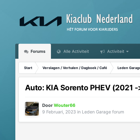
Forums
Alle Activiteit
Activiteit
Start
Verslagen / Verhalen / Dagboek / Café
Leden Garag
Auto: KIA Sorento PHEV (2021 -
Door
Wouter66
9 Februari, 2023
in
Leden Garage forum