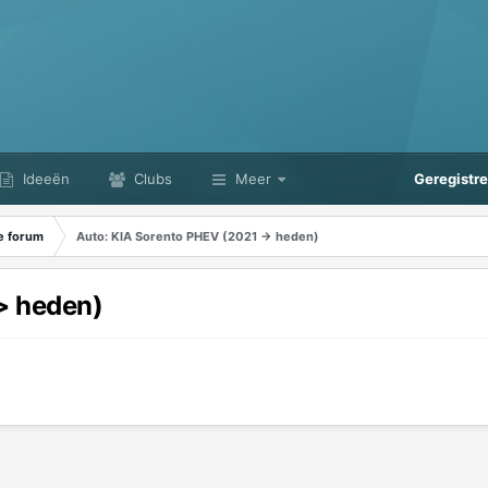
Ideeën
Clubs
Meer
Geregistr
e forum
Auto: KIA Sorento PHEV (2021 -> heden)
> heden)