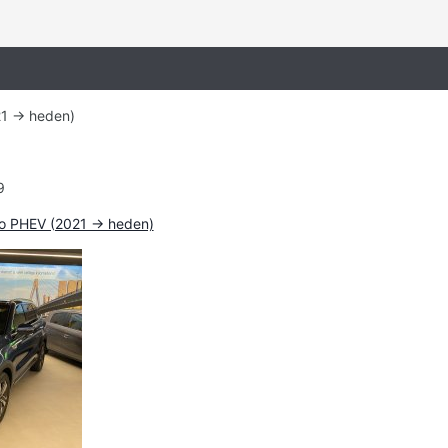
1 -> heden)
9
o PHEV (2021 -> heden)