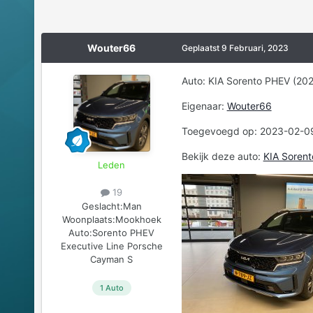
Wouter66
Geplaatst
9 Februari, 2023
Auto: KIA Sorento PHEV (202
Eigenaar:
Wouter66
Toegevoegd op: 2023-02-0
Bekijk deze auto:
KIA Sorent
Leden
19
Geslacht:
Man
Woonplaats:
Mookhoek
Auto:
Sorento PHEV
Executive Line Porsche
Cayman S
1 Auto